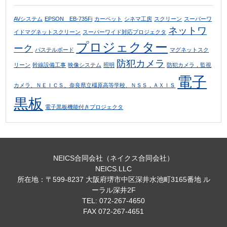
AVシステム
EPSON EB-735Fi
カーペット
シネマ工房
スクリーン
スーパーワ
ネットワ
イドマグネットスクリーン
スーパーワイド対応プロジェクタ
プロジェクター
ーク
パステルボード
マグネットスク
防犯カメラ
リーン
幹線設備工事
映像システム
照明
防犯カメラ，監視
電子
カメラ、ＮＥＩＣＳ、奈良県立橿原高等学校、ＮＳＳ，ＡＸＩＳ
黒板
電子黒板機能付きプロジェクタ
NEICS合同会社（ネイクス合同会社）
NEICS.LLC
所在地：〒599-8237 大阪府堺市中区深井水池町3165番地 ル
ーラル深井2F
TEL: 072-267-4650
FAX 072-267-4651