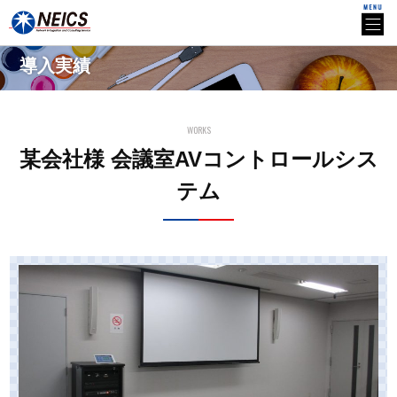
導入実績
WORKS
某会社様 会議室AVコントロールシス
テム