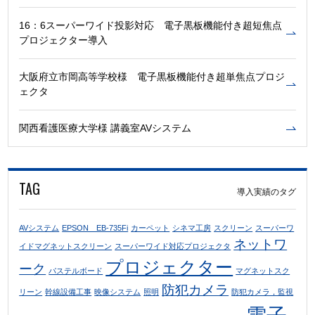
16：6スーパーワイド投影対応 電子黒板機能付き超短焦点
プロジェクター導入
大阪府立市岡高等学校様 電子黒板機能付き超単焦点プロジ
ェクタ
関西看護医療大学様 講義室AVシステム
TAG
導入実績のタグ
AVシステム
EPSON EB-735Fi
カーペット
シネマ工房
スクリーン
スーパーワ
ネットワ
イドマグネットスクリーン
スーパーワイド対応プロジェクタ
プロジェクター
ーク
パステルボード
マグネットスク
防犯カメラ
リーン
幹線設備工事
映像システム
照明
防犯カメラ，監視