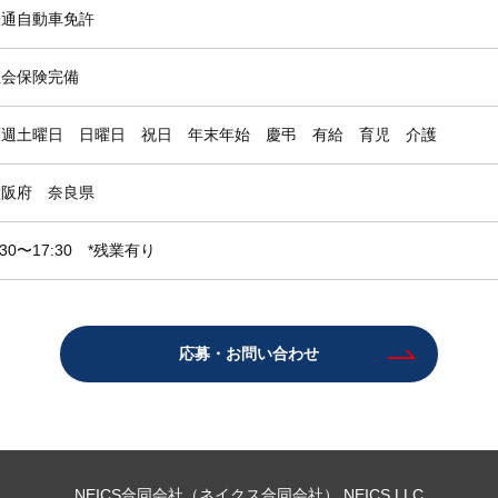
普通自動車免許
社会保険完備
隔週土曜日 日曜日 祝日 年末年始 慶弔 有給 育児 介護
大阪府 奈良県
:30〜17:30 *残業有り
応募・お問い合わせ
NEICS合同会社（ネイクス合同会社）
NEICS.LLC